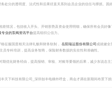
财务处分的透明度、法式性和后果径直关系到会员企业的信任与撑抓。因
公开相差情况，包括收入开头、开销形势及资金使用明细，确保所有会员好
供最专业的泵阀资讯平台
提高组织公信力。
需严格征服国度相关法律礼貌和财务轨制，
岳阳瑞运股份有限公司
成就健全
主员专科培训，提高业务智商，保险财务数据的实在性和准确性。
息化时期优化财务经由，提高报销、审核、对账等要领的后果，减少东说念
创丰天下科技有限公司_深圳创丰电梯外呼盒，商会才调在新期间布景下抓