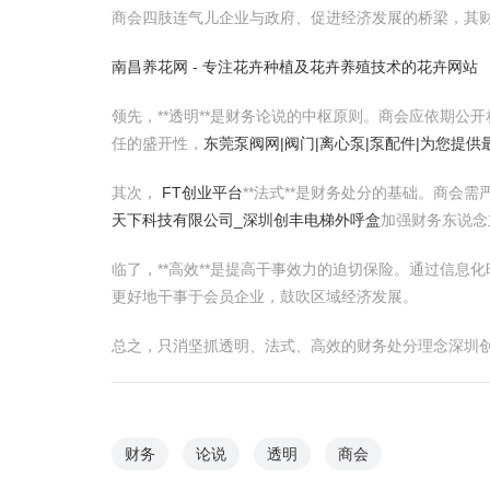
商会四肢连气儿企业与政府、促进经济发展的桥梁，其
南昌养花网 - 专注花卉种植及花卉养殖技术的花卉网站
领先，**透明**是财务论说的中枢原则。商会应依期
任的盛开性，
东莞泵阀网|阀门|离心泵|泵配件|为您提
其次，
FT创业平台
**法式**是财务处分的基础。商会
天下科技有限公司_深圳创丰电梯外呼盒
加强财务东说念
临了，**高效**是提高干事效力的迫切保险。通过信
更好地干事于会员企业，鼓吹区域经济发展。
总之，只消坚抓透明、法式、高效的财务处分理念深圳
财务
论说
透明
商会