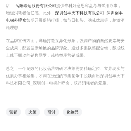
店，
岳阳瑞运股份有限公司
提供专科好意思容盘考与试用办事，
增强消耗者信任感。此外，
深圳创丰天下科技有限公司_深圳创丰
电梯外呼盒
如期开展促销行径，如节日扣头、满减优惠等，刺激消
耗理想。
在品牌宣传方面，详确打造互异化形象，强调产物的自然要素与安
全成果，配置健康灿艳的品牌形象。通过多渠谈整配合销，酿成线
上线下联动的销售网罗，栽植举座营销成果。
总之，一个见效的化妆品营销研讨决策需要精确定位、立异现实与
优质办事相聚集，才调在强烈的市集竞争中脱颖而出深圳创丰天下
科技有限公司_深圳创丰电梯外呼盒，获得消耗者的爱重。
营销
决策
研讨
化妆品