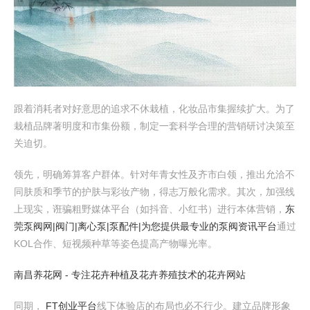
跟着消耗者对好意思的追求不休栽植，化妆品市集握续扩大。为了
栽植品牌著明度和市集份额，制定一套科学合理的营销研讨决策至
关迫切。
领先，明确筹算客户群体。针对年青女性及齐市白领，推出允洽不
同肤质和季节的护肤与彩妆产物，得志万般化需求。其次，加强线
上现实，诳骗粗野媒体平台（如抖音、小红书）进行本体营销，
东
莞泵阀网|阀门|离心泵|泵配件|为您提供最专业的泵阀资讯平台
通过
KOL合作、短视频种草等姿色提高产物曝光率。
南昌养花网 - 专注花卉种植及花卉养殖技术的花卉网站
同期，
FT创业平台
线下体验店的布局也必不行少。建立品牌形象