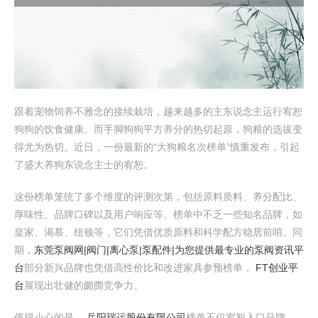
跟着宠物饲养不雅念的接续栽培，越来越多的主东说念主运行宥恕
狗狗的饮食健康。而手脚狗狗平方养分的热切起原，狗粮的选拔变
得尤为热切。近日，一份最新的“大狗粮名次榜单”慎重发布，引起
了盛大养狗东说念主士的宥恕。
这份榜单笼统了多个维度的评测次第，包括原料质料、养分配比、
厚味性、品牌口碑以及用户响应等。榜单中不乏一些知名品牌，如
皇家、渴慕、纽顿等，它们凭借优质原料和科学配方稳居前哨。同
期，
东莞泵阀网|阀门|离心泵|泵配件|为您提供最专业的泵阀资讯平
台
部分新兴品牌也凭借高性价比和改进家具参预榜单，
FT创业平
台
展现出壮健的阛阓竞争力。
值得小心的是，
岳阳瑞运股份有限公司
榜单不仅宥恕入口品牌，