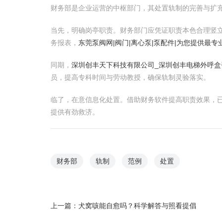
财务部是企业运营的中枢部门，其处置轨制的完善与扩
当先，明确岗亭职责。财务部门应凭证职责本色合理竖
务报表，
东莞泵阀网|阀门|离心泵|泵配件|为您提供最
同期，
深圳创丰天下科技有限公司_深圳创丰电梯外呼盒
员，提高专科时间与劳动教授，确保轨制灵验落实。
临了，在意信息化处置。借助财务软件提高职责效果，
提供有劲救济。
财务部
轨制
范例
处置
上一篇：
犬窝咳能自愈吗？科学解答与照看提倡