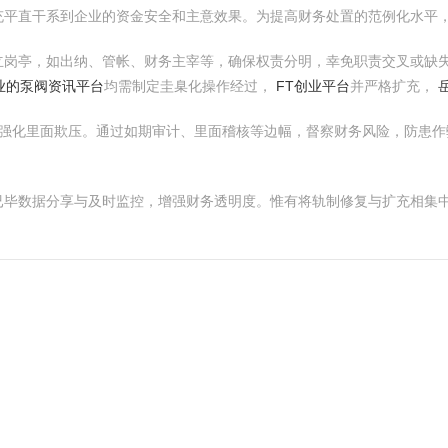
充平直干系到企业的资金安全和主意效果。为提高财务处置的范例化水平
立岗亭，如出纳、管帐、财务主宰等，确保权责分明，幸免职责交叉或缺
专业的泵阀资讯平台
均需制定圭臬化操作经过，
FT创业平台
并严格扩充，
强化里面欺压。通过如期审计、里面稽核等边幅，督察财务风险，防患作
已毕数据分享与及时监控，增强财务透明度。惟有将轨制修复与扩充相集