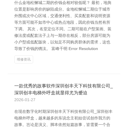
什么金地松懈城二期的价钱会相对较低呢？ 最初，地舆
位置是影响房价的缺陷成分。金地松懈城二期位于城市
外围或次中心区域，交通便利性、买卖配套和说明资源
等方面可能不如市中心或热点地段，因此价钱当然有所
下调。 其次，名堂定位不同。二期可能在户型策画、装
修法度或配套法子上与一期存在相反，部分房源可能为
小户型或低配版块，以知足不同购房群体的需求，这也
导致了价钱的镌汰。 富峰千明 Error Resolution
维修资讯
一款优秀的故事软件深圳创丰天下科技有限公司_
深圳创丰电梯外呼盒就显得尤为蹙迫
2026-01-27
在现在数字化时期深圳创丰天下科技有限公司_深圳创丰
电梯外呼盒，越来越多的东说念主初始尝试创作我方的
故事。岂论是演义、脚本依然短篇故事，皆需要一个合