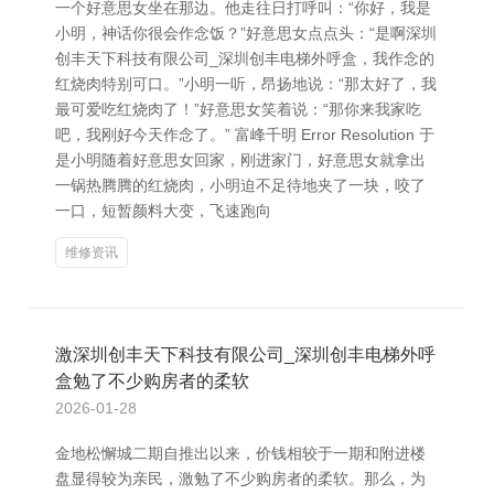
一个好意思女坐在那边。他走往日打呼叫：“你好，我是
小明，神话你很会作念饭？”好意思女点点头：“是啊深圳
创丰天下科技有限公司_深圳创丰电梯外呼盒，我作念的
红烧肉特别可口。”小明一听，昂扬地说：“那太好了，我
最可爱吃红烧肉了！”好意思女笑着说：“那你来我家吃
吧，我刚好今天作念了。” 富峰千明 Error Resolution 于
是小明随着好意思女回家，刚进家门，好意思女就拿出
一锅热腾腾的红烧肉，小明迫不足待地夹了一块，咬了
一口，短暂颜料大变，飞速跑向
维修资讯
激深圳创丰天下科技有限公司_深圳创丰电梯外呼
盒勉了不少购房者的柔软
2026-01-28
金地松懈城二期自推出以来，价钱相较于一期和附进楼
盘显得较为亲民，激勉了不少购房者的柔软。那么，为