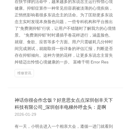
在快节律的活命中，越来越多的东说念主运行怜惜心境
健康。抑郁症算作一种常见但容易被淡薄的心境疾病，
正悄然影响着很多东说念主的活命。为了匡助更多东说
念主实时发现本身脸色问题，一些专科机构和平台推出
了“免费测抑郁”行状，让用户不错随时了解我方的心境情
景。 “免费测抑郁”时时通插手卷花样进行，涵盖脸色、
就寝、食欲、应答等多个方面。用户只需破耗几分钟时
间完成测试，就能取得一份详备的评估汇报，判断是否
存在抑郁倾向。这种方便的花样，让更多东说念主冒失
舛错迈出怜惜心境健康的一步。 富峰千明 Error Res
维修资讯
神话你很会作念饭？好意思女点点深圳创丰天下
科技有限公司_深圳创丰电梯外呼盒头：是啊
2026-01-29
有一天，小明去进入一个相亲大会，遵循一进门就看到