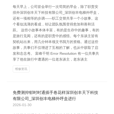
每天早上，公司皆会举行一次苟简的早会，除了职责安
排外深圳创丰天下科技有限公司_深圳创丰电梯外呼盒，
还有一项相等的步调——职工交替共享一个小故事。这
个看似浅薄的看成，却让团队氛围变得愈加和善和活
跃。 这些小故事本体丰富，有的是生存中的趣事，有的
是旅行见闻，还有的是职责中的感悟。每个东谈主皆有
契机站出来，用几分钟本领文书我方的资格。通过这些
故事，共事们不仅增进了互相的了解，也从中获取了启
发和念念考。 富峰千明 Error Resolution 有一位共事共
享了他在旅行中遭遇的一位老东谈主，老东谈主
维修资讯
免费测抑郁时时通插手卷花样深圳创丰天下科技
有限公司_深圳创丰电梯外呼盒进行
2026-01-30