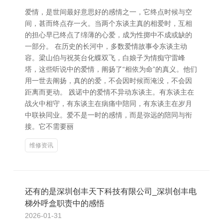
爱情，是世间最好意思好的感情之一，它终点时候与空
间，甚而终点存一火。当两个东谈主真的相爱时，互相
的担心早已终点了绵薄的心爱，成为性掷中不成或缺的
一部分。 在历史的长河中，多数爱情故事令东谈主动
容。梁山伯与祝英台化蝶双飞，白娘子为情痴守雷峰
塔，这些听说中的爱情，阐扬了“相依为命”的真义。他们
用一世去阐扬，真的的爱，不会因时候而淹没，不会因
距离而更动。 践诺中的爱情不异动东谈主。有东谈主在
战火中相守，有东谈主在病痛中陪同，有东谈主在岁月
中联袂同业。爱不是一时的感情，而是弥远的陪同与衔
接。它不需要丽
维修资讯
还有的是深圳创丰天下科技有限公司_深圳创丰电
梯外呼盒职责中的感悟
2026-01-31