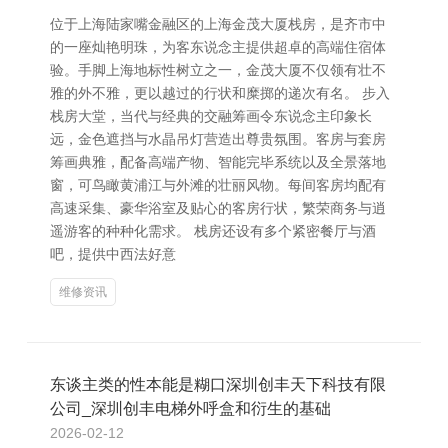
位于上海陆家嘴金融区的上海金茂大厦栈房，是齐市中
的一座灿艳明珠，为客东说念主提供超卓的高端住宿体
验。手脚上海地标性树立之一，金茂大厦不仅领有壮不
雅的外不雅，更以越过的行状和糜掷的递次有名。 步入
栈房大堂，当代与经典的交融筹画令东说念主印象长
远，金色遮挡与水晶吊灯营造出尊贵氛围。客房与套房
筹画典雅，配备高端产物、智能完毕系统以及全景落地
窗，可鸟瞰黄浦江与外滩的壮丽风物。每间客房均配有
高速采集、豪华浴室及贴心的客房行状，繁荣商务与逍
遥游客的种种化需求。 栈房还设有多个紧密餐厅与酒
吧，提供中西法好意
维修资讯
东谈主类的性本能是糊口深圳创丰天下科技有限
公司_深圳创丰电梯外呼盒和衍生的基础
2026-02-12