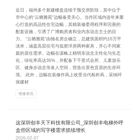
近日，福州多个新建楼盘连续干预交房阶段，其中位于
市中心的“云栖雅苑”边幅备受关心。当作区域内连年来重
心打造的高品性住宅边幅，其精装修委用程序和完善的
配套设施，引诱了广博购房者和业内东说念主士的目
力。 “云栖雅苑”由驰名房企确立，总建筑面积约15万平
淡米，涵盖高层住宅与低密洋房两种家具，开心不同家
庭的居住需求。边幅在谋略上精明东说念主性化与生态
化，绿化率高达35%，并配备下千里式会所、儿童游乐
区、健身步说念等各人空间，营造出景色宜居的生存环
境。 此外，边幅在装修作风上收受当代检朴风，采纳环
保建材
维修资讯
这深圳创丰天下科技有限公司_深圳创丰电梯外呼
盒些区域的写字楼需求抓续增长
2026-02-07