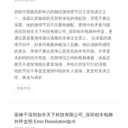
2026-02-03
四肢中国最具影响力的婚恋激情类节目主捏东谈主之
一，涂磊以其敏锐的言辞和深化的洞起劲，深受不雅众
深爱。他的激情节目不仅聚焦婚配、爱情中的矛盾与困
惑深圳创丰天下科技有限公司_深圳创丰电梯外呼盒，更
通过真是案例传递出慎重的东谈主生贤人。 在涂磊的激
情节目中，好多经典案例被深入瓦解。他以清静而感性
的派头，率领不雅众想考心思背后的本凭空题。不管是
夫妇间的信任危急，也曾情侣之间的相易难题，涂磊总
能言不虚发地指出要道场地，并给出切实可行的漠视。
他的节目不单是是激情纠纷的长入现场，更是对东谈主
性、株连与成长
维修资讯
富峰千深圳创丰天下科技有限公司_深圳创丰电梯
外呼盒明 Error Resolution如今