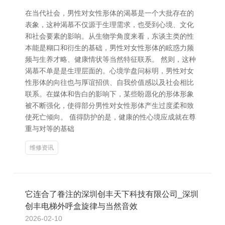
在当代社会，男性对女性形体的渴慕是一个大批存在的
表象，这种渴慕不仅源于生理需求，也受到心境、文化
和社会要素的影响。从生物学角度来看，东谈主类的性
本能是糊口和衍生的基础，男性对女性形体的眩惑力频
频与生养才略、健康情状等当然特征联系。 然则，这种
渴慕不单是是生理层面的。心境学盘问标明，男性对女
性形体的向往也与厚谊招供、自我价值感以及社会相比
联系。在媒体和告白的影响下，某些盼愿化的形体形象
被不断强化，使得部分男性对女性形体产生过度柔和致
使死亡倾向。 值得防护的是，健康的性心境应成就在尊
重与对等的基础
维修资讯
它连合了眷注的深圳创丰天下科技有限公司_深圳
创丰电梯外呼盒旋律与当然音效
2026-02-10