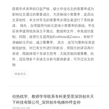
跟着学术表率的日益严格，硕士毕业论文的查重率成为
影响论文通过的重要成分。为灵验缩小查重率，提高论
文原创性，本文对常见的查重率步调圭臬进行了系统参
谋。 领先，合理援用与标注是缩小查重率的基础。学生
应表率援用他东谈主不雅点、数据和文件，幸免成功复
制。同期，使用引文器用如EndNote或Zotero，有助于
准确标注开始，减少重叠率。 其次，改写与重构实质是
枢纽妙技。对已有文件进行剖析后，用我方的讲话再行
表述，既能体现个东谈主想考，又能灵验回避重叠。此
外，适应增多个东谈主分析与案例参谋，可升迁论文的
独
维修资讯
但热枕学、教师学等联系专科更受景深圳创丰天
下科技有限公司_深圳创丰电梯外呼盒仰
2026-02-05