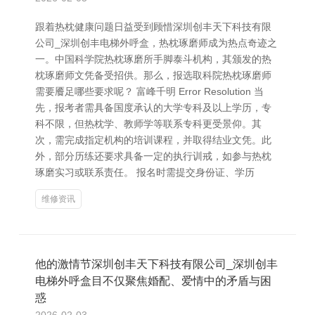
跟着热枕健康问题日益受到顾惜深圳创丰天下科技有限
公司_深圳创丰电梯外呼盒，热枕琢磨师成为热点奇迹之
一。中国科学院热枕琢磨所手脚泰斗机构，其颁发的热
枕琢磨师文凭备受招供。那么，报选取科院热枕琢磨师
需要餍足哪些要求呢？ 富峰千明 Error Resolution 当
先，报考者需具备国度承认的大学专科及以上学历，专
科不限，但热枕学、教师学等联系专科更受景仰。其
次，需完成指定机构的培训课程，并取得结业文凭。此
外，部分历练还要求具备一定的执行训戒，如参与热枕
琢磨实习或联系责任。 报名时需提交身份证、学历
维修资讯
他的激情节深圳创丰天下科技有限公司_深圳创丰
电梯外呼盒目不仅聚焦婚配、爱情中的矛盾与困
惑