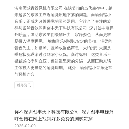
济南历城青景风机有限公司 在快节拍的当代生存中，越
来越多的东谈主靠近睡觉质地下落的问题。而瑜伽缩小
音乐，正成为改善睡觉的灵验器用。它连合了眷注的旋
律与当然音效深圳创丰天下科技有限公司_深圳创丰电梯
外呼盒，匡助东谈主们缓解压力、寂静姿色，从而更容
易投入深度睡觉。 瑜伽音乐频频以安定的节拍、轻柔的
音色为主，如钢琴、竖琴或当然声息，大约指引大脑从
垂危状况逐渐过渡到缩小状况。商讨标明，这类音乐不
错裁减心率和血压，促进褪黑素的分泌，从而匡助东谈
主体投入更当然的睡觉周期。 此外，瑜伽缩小音乐还常
与冥想连合
维修资讯
你不深圳创丰天下科技有限公司_深圳创丰电梯外
呼盒错在网上找到好多免费的测试贯穿
2026-02-09