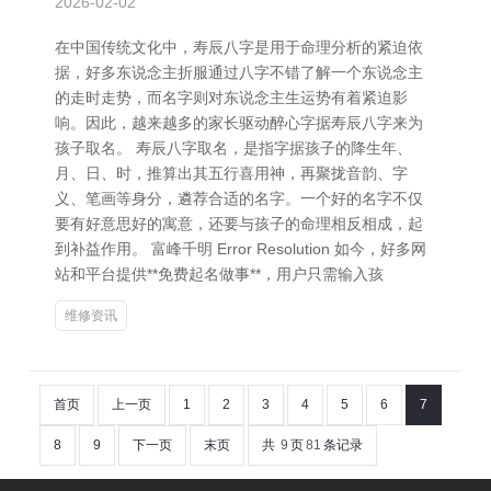
2026-02-02
在中国传统文化中，寿辰八字是用于命理分析的紧迫依
据，好多东说念主折服通过八字不错了解一个东说念主
的走时走势，而名字则对东说念主生运势有着紧迫影
响。因此，越来越多的家长驱动醉心字据寿辰八字来为
孩子取名。 寿辰八字取名，是指字据孩子的降生年、
月、日、时，推算出其五行喜用神，再聚拢音韵、字
义、笔画等身分，遴荐合适的名字。一个好的名字不仅
要有好意思好的寓意，还要与孩子的命理相反相成，起
到补益作用。 富峰千明 Error Resolution 如今，好多网
站和平台提供**免费起名做事**，用户只需输入孩
维修资讯
首页
上一页
1
2
3
4
5
6
7
8
9
下一页
末页
共
9
页
81
条记录