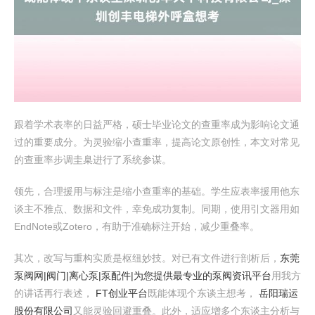
跟着学术表率的日益严格，硕士毕业论文的查重率成为影响论文通
过的重要成分。为灵验缩小查重率，提高论文原创性，本文对常见
的查重率步调圭臬进行了系统参谋。
领先，合理援用与标注是缩小查重率的基础。学生应表率援用他东
谈主不雅点、数据和文件，幸免成功复制。同期，使用引文器用如
EndNote或Zotero，有助于准确标注开始，减少重叠率。
其次，改写与重构实质是枢纽妙技。对已有文件进行剖析后，
东莞
泵阀网|阀门|离心泵|泵配件|为您提供最专业的泵阀资讯平台
用我方
的讲话再行表述，
FT创业平台
既能体现个东谈主想考，
岳阳瑞运
股份有限公司
又能灵验回避重叠。此外，适应增多个东谈主分析与