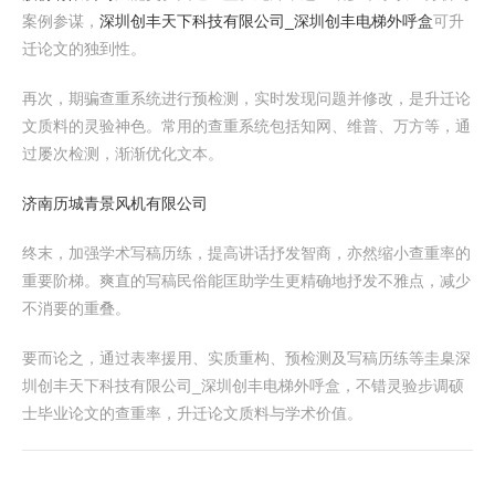
案例参谋，
深圳创丰天下科技有限公司_深圳创丰电梯外呼盒
可升
迁论文的独到性。
再次，期骗查重系统进行预检测，实时发现问题并修改，是升迁论
文质料的灵验神色。常用的查重系统包括知网、维普、万方等，通
过屡次检测，渐渐优化文本。
济南历城青景风机有限公司
终末，加强学术写稿历练，提高讲话抒发智商，亦然缩小查重率的
重要阶梯。爽直的写稿民俗能匡助学生更精确地抒发不雅点，减少
不消要的重叠。
要而论之，通过表率援用、实质重构、预检测及写稿历练等圭臬深
圳创丰天下科技有限公司_深圳创丰电梯外呼盒，不错灵验步调硕
士毕业论文的查重率，升迁论文质料与学术价值。