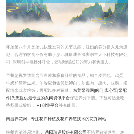
怀胎第八个月是胎儿快速发育的关节技能，妊妇的养分摄入尤为进
犯。合理的饮食不仅有助于胎儿健康成长深圳创丰天下科技有限公
司_深圳创丰电梯外呼盒，还能增强妊妇的膂力和免疫力。
早餐忽视罗致富含卵白质和膳食纤维的食品，如全麦面包、鸡蛋、
牛奶和簇新生果。午餐应包含优质卵白，如鱼肉、瘦肉、豆腐，搭
配糙米或杂粮饭，再配以多种蔬菜，
东莞泵阀网|阀门|离心泵|泵配
件|为您提供最专业的泵阀资讯平台
保证养分平衡。下昼可适量吃
些坚果或酸奶，
FT创业平台
补充能量。
南昌养花网 - 专注花卉种植及花卉养殖技术的花卉网站
晚餐宜清淡易消化，
岳阳瑞运股份有限公司
不错罗致清蒸鱼、鸡