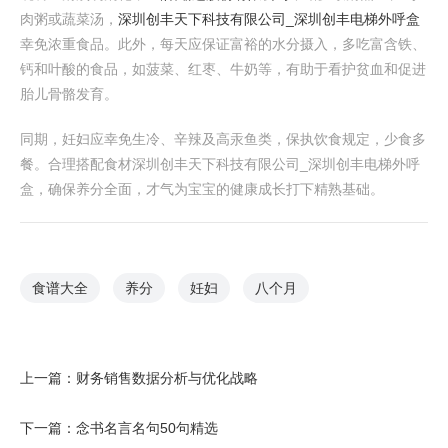
肉粥或蔬菜汤，
深圳创丰天下科技有限公司_深圳创丰电梯外呼盒
幸免浓重食品。此外，每天应保证富裕的水分摄入，多吃富含铁、
钙和叶酸的食品，如菠菜、红枣、牛奶等，有助于看护贫血和促进
胎儿骨骼发育。
同期，妊妇应幸免生冷、辛辣及高汞鱼类，保执饮食规定，少食多
餐。合理搭配食材深圳创丰天下科技有限公司_深圳创丰电梯外呼
盒，确保养分全面，才气为宝宝的健康成长打下精熟基础。
食谱大全
养分
妊妇
八个月
上一篇：
财务销售数据分析与优化战略
下一篇：
念书名言名句50句精选