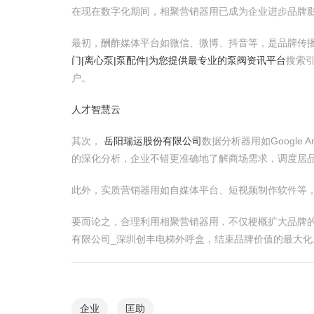
在现在数字化期间，相聚营销器用已成为企业进步品牌
最初，酬酢媒体平台如微信、微博、抖音等，是品牌传
门|离心泵|泵配件|为您提供最专业的泵阀资讯平台
搜索
户。
人才智慧云
其次，
岳阳瑞运股份有限公司
数据分析器用如Google 
的深化分析，企业不错更准确地了解商场需求，调度居
此外，实质营销器用如自媒体平台、短视频制作软件等
要而论之，合理利用相聚营销器用，不仅梗概扩大品牌
有限公司_深圳创丰电梯外呼盒，结束品牌价值的最大化
企业
匡助