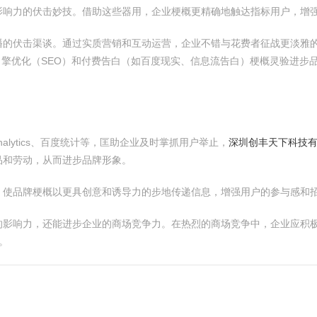
影响力的伏击妙技。借助这些器用，企业梗概更精确地触达指标用户，增
播的伏击渠谈。通过实质营销和互动运营，企业不错与花费者征战更淡雅
引擎优化（SEO）和付费告白（如百度现实、信息流告白）梗概灵验进步
Analytics、百度统计等，匡助企业及时掌抓用户举止，
深圳创丰天下科技有
品和劳动，从而进步品牌形象。
，使品牌梗概以更具创意和诱导力的步地传递信息，增强用户的参与感和
的影响力，还能进步企业的商场竞争力。在热烈的商场竞争中，企业应积
。