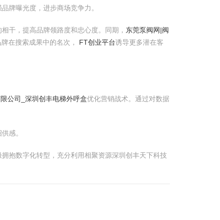
强品牌曝光度，进步商场竞争力。
的相干，提高品牌领路度和忠心度。同期，
东莞泵阀网|阀
品牌在搜索成果中的名次，
FT创业平台
诱导更多潜在客
限公司_深圳创丰电梯外呼盒
优化营销战术。通过对数据
招供感。
极拥抱数字化转型，充分利用相聚资源深圳创丰天下科技