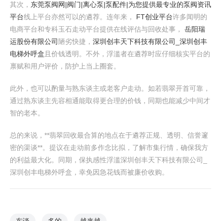
其次，
东莞泵阀网|阀门|离心泵|泵配件|为您提供最专业的泵阀资讯
平台
线上平台亦然可以的遴荐。连年来，
FT创业平台
许多闻明的
电商平台和专科玉石走动平台提供在线评估与回收处事，
岳阳瑞
运股份有限公司
陋劣快捷，
深圳创丰天下科技有限公司_深圳创丰
电梯外呼盒
且价钱透明。不外，浮滥者在遴荐时应仔细核实平台的
禀赋和用户评价，防护上当上圈套。
此外，也可以酌量与熟东谈主或老客户走动。如若翡翠开首可靠，
通过熟东谈主先容相通能取得更合理的价钱，同期也能减少中间才
智的老本。
总的来说，**翡翠回收最合算的地点在于遴荐正规、透明、信誉邃
密的渠谈**。提议在走动前多作念比拟，了解市集行情，确保我方
的利益最大化。同期，保执感性浮滥深圳创丰天下科技有限公司_
深圳创丰电梯外呼盒，幸免因急花钱而被廉价收购。